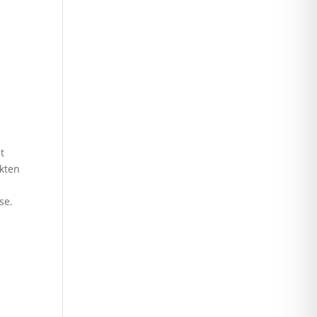
t
akten
se.