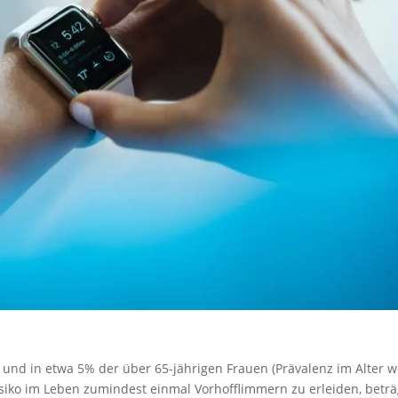
nd in etwa 5% der über 65-jährigen Frauen (Prävalenz im Alter w
iko im Leben zumindest einmal Vorhofflimmern zu erleiden, beträ