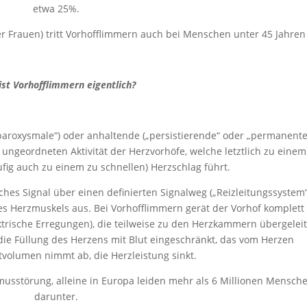
etwa 25%.
 Frauen) tritt Vorhofflimmern auch bei Menschen unter 45 Jahren
ist Vorhofflimmern eigentlich?
paroxysmale“) oder anhaltende („persistierende“ oder „permanente
ungeordneten Aktivität der Herzvorhöfe, welche letztlich zu einem
ig auch zu einem zu schnellen) Herzschlag führt.
hes Signal über einen definierten Signalweg („Reizleitungssystem“
des Herzmuskels aus. Bei Vorhofflimmern gerät der Vorhof komplett
ektrische Erregungen), die teilweise zu den Herzkammern übergeleit
t die Füllung des Herzens mit Blut eingeschränkt, das vom Herzen
volumen nimmt ab, die Herzleistung sinkt.
musstörung, alleine in Europa leiden mehr als 6 Millionen Mensch
darunter.