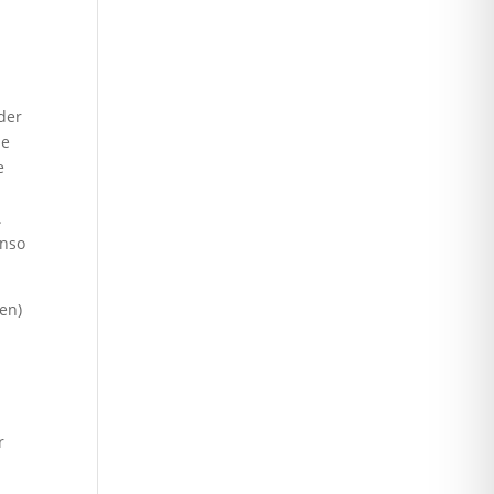
der
ue
e
.
enso
en)
r