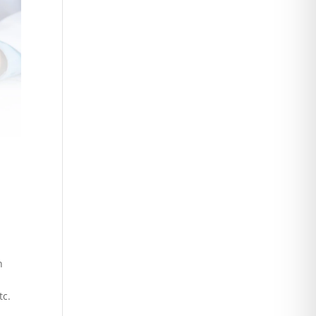
n
tc.