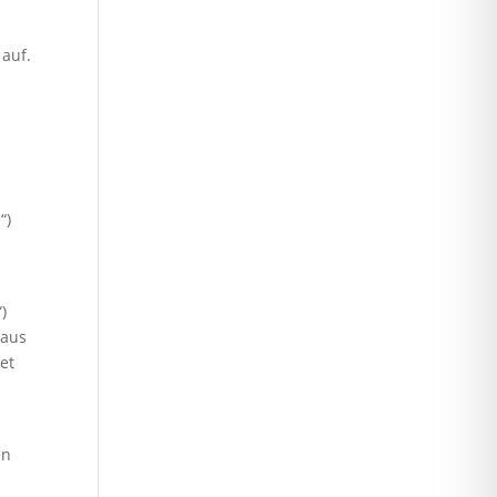
 auf.
“)
)
 aus
et
en