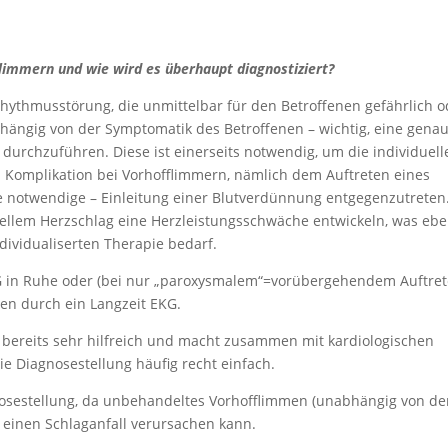
flimmern und wie wird es überhaupt diagnostiziert?
rhythmusstörung, die unmittelbar für den Betroffenen gefährlich o
abhängig von der Symptomatik des Betroffenen – wichtig, eine gena
 durchzuführen. Diese ist einerseits notwendig, um die individuell
 Komplikation bei Vorhofflimmern, nämlich dem Auftreten eines
se notwendige – Einleitung einer Blutverdünnung entgegenzutreten
nellem Herzschlag eine Herzleistungsschwäche entwickeln, was eb
ndividualiserten Therapie bedarf.
KG in Ruhe oder (bei nur „paroxysmalem“=vorübergehendem Auftret
en durch ein Langzeit EKG.
 bereits sehr hilfreich und macht zusammen mit kardiologischen
e Diagnosestellung häufig recht einfach.
agnosestellung, da unbehandeltes Vorhofflimmen (unabhängig von de
 einen Schlaganfall verursachen kann.