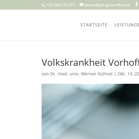
+43 3463 32 575
praxis@pik-gesundheit.at
STARTSEITE
LEISTUNG
Volkskrankheit Vorho
von
Dr. med. univ. Werner Kühnel
|
Okt. 19, 2