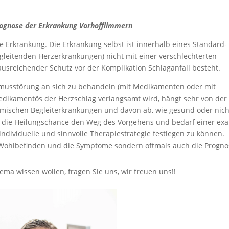
rognose der Erkrankung Vorhofflimmern
e Erkrankung. Die Erkrankung selbst ist innerhalb eines Standard-
egleitenden Herzerkrankungen) nicht mit einer verschlechterten
ausreichender Schutz vor der Komplikation Schlaganfall besteht.
thmusstörung an sich zu behandeln (mit Medikamenten oder mit
edikamentös der Herzschlag verlangsamt wird, hängt sehr von der
emischen Begleiterkrankungen und davon ab, wie gesund oder nich
ber die Heilungschance den Weg des Vorgehens und bedarf einer ex
ndividuelle und sinnvolle Therapiestrategie festlegen zu können.
 Wohlbefinden und die Symptome sondern oftmals auch die Progno
a wissen wollen, fragen Sie uns, wir freuen uns!!